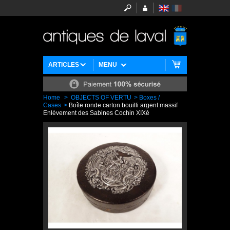
ARTICLES
MENU
Home
>
OBJECTS OF VERTU
>
Boxes /
Cases
>
Boîte ronde carton bouilli argent massif
Enlèvement des Sabines Cochin XIXè