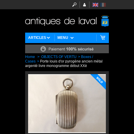
ARTICLES
MENU
Home
>
OBJECTS OF VERTU
>
Boxes /
Cases
>
Porte louis d'or pyrogène ancien métal
argenté livre monogramme début XXè