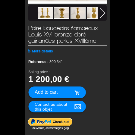
Paire bougeoirs flambeaux
Louis XVI bronze doré
guirlandes perles XVIIIème
More details
Reference :
300 341
Saling price :
1 200,00 €
Contact us about
this objet