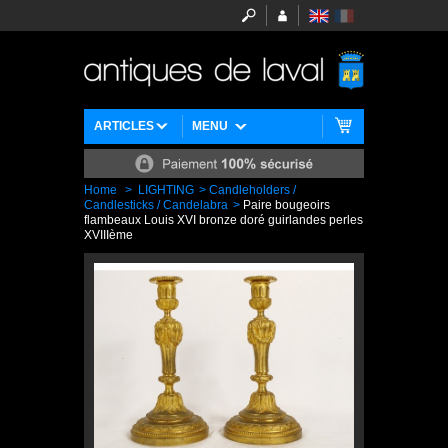
ARTICLES
MENU
Home
>
LIGHTING
>
Candleholders /
Candlesticks / Candelabra
>
Paire bougeoirs
flambeaux Louis XVI bronze doré guirlandes perles
XVIIIème