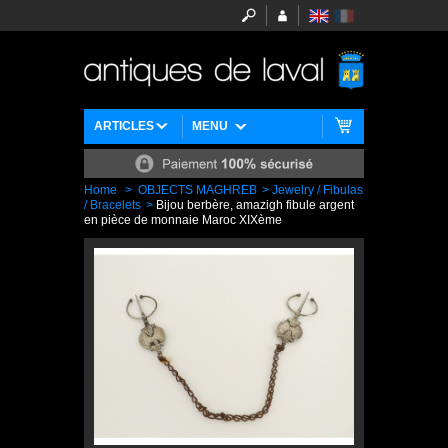
ARTICLES
MENU
Home
>
OBJECTS MAGHREB
>
Jewelry / Fibulas
/ Bracelets
>
Bijou berbère, amazigh fibule argent
en pièce de monnaie Maroc XIXème