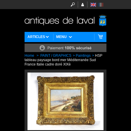
ARTICLES
MENU
Home
>
PAINT / GRAPHICS
>
Paintings
>
HSP
tableau paysage bord mer Méditerranée Sud
France Italie cadre doré XIXè