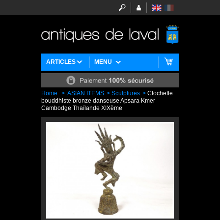
ARTICLES
MENU
Home
>
ASIAN ITEMS
>
Sculptures
>
Clochette
bouddhiste bronze danseuse Apsara Kmer
Cambodge Thaïlande XIXème