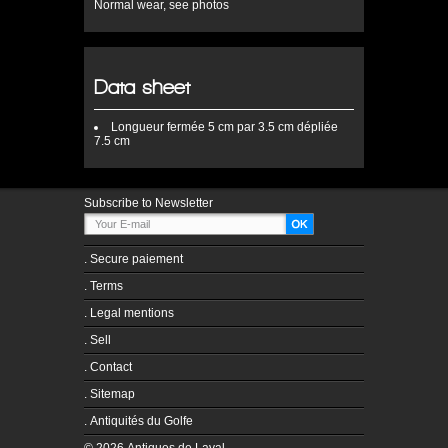
Normal wear, see photos
Data sheet
Longueur
fermée 5 cm par 3.5 cm dépliée
7.5 cm
Subscribe to Newsletter
.
Secure paiement
.
Terms
.
Legal mentions
.
Sell
.
Contact
.
Sitemap
.
Antiquités du Golfe