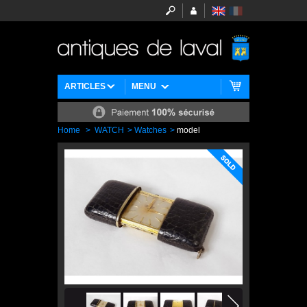
ARTICLES
MENU
Home
>
WATCH
>
Watches
>
model